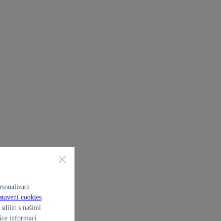
sonalizaci
stavení cookies
.
sdílet s našimi
íce informací