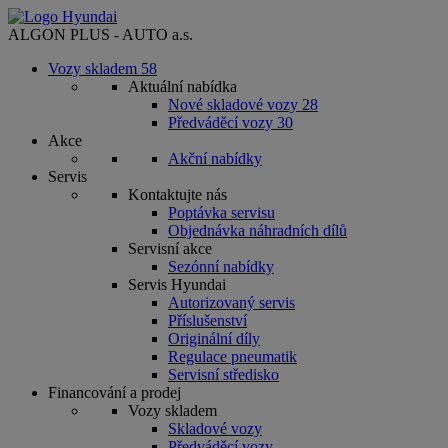
ALGON PLUS - AUTO a.s.
Vozy skladem
58
Aktuální nabídka
Nové skladové vozy
28
Předváděcí vozy
30
Akce
Akční nabídky
Servis
Kontaktujte nás
Poptávka servisu
Objednávka náhradních dílů
Servisní akce
Sezónní nabídky
Servis Hyundai
Autorizovaný servis
Příslušenství
Originální díly
Regulace pneumatik
Servisní středisko
Financování a prodej
Vozy skladem
Skladové vozy
Předváděcí vozy