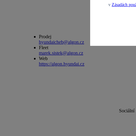
v
Zásadách použ
E-mail
Prodej
hyundaicheb@algon.cz
Fleet
marek.sistek@algon.cz
Web
https://algon.hyundai.cz
Sociální 