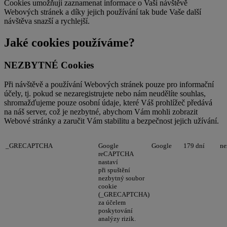
Cookies umožňují zaznamenat informace o Vaší návštěvě
Webových stránek a díky jejich používání tak bude Vaše další
návštěva snazší a rychlejší.
Jaké cookies používáme?
NEZBYTNÉ Cookies
Při návštěvě a používání Webových stránek pouze pro informační
účely, tj. pokud se nezaregistrujete nebo nám neudělíte souhlas,
shromažďujeme pouze osobní údaje, které Váš prohlížeč předává
na náš server, což je nezbytné, abychom Vám mohli zobrazit
Webové stránky a zaručit Vám stabilitu a bezpečnost jejich užívání.
_GRECAPTCHA
Google
Google
179 dní
ne
reCAPTCHA
nastaví
při spuštění
nezbytný soubor
cookie
(_GRECAPTCHA)
za účelem
poskytování
analýzy rizik.