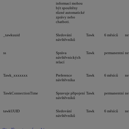
informací mohou
být spouštěny
různé automatické
zprávy nebo
chatboti.
_tawkuuid
Sledování
Tawk
6 měsíců
ne
návštěvníků
ss
Správa
Tawk
permanentní
ne
návštěvnických
relací
Tawk_xxxxxxx
Preference
Tawk
6 měsíců
ne
návštěvníka
TawkConnectionTime
Spravuje připojení
Tawk
permanentní
ne
návštěvníků
tawkUUID
Sledování
Tawk
6 měsíců
ne
návštěvníků