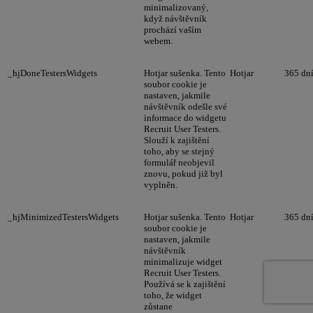
minimalizovaný,
když návštěvník
prochází vaším
webem.
_hjDoneTestersWidgets
Hotjar sušenka. Tento
Hotjar
365 dn
soubor cookie je
nastaven, jakmile
návštěvník odešle své
informace do widgetu
Recruit User Testers.
Slouží k zajištění
toho, aby se stejný
formulář neobjevil
znovu, pokud již byl
vyplněn.
_hjMinimizedTestersWidgets
Hotjar sušenka. Tento
Hotjar
365 dn
soubor cookie je
nastaven, jakmile
návštěvník
minimalizuje widget
Recruit User Testers.
Používá se k zajištění
toho, že widget
zůstane