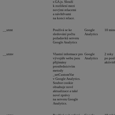
s GA.js. Slouží
k rozlišení mezi
novými relacemi
a návštěvami
na konci relace.
__utmt
Používá se ke
Google
10 min
sledování počtu
Analytics
požadavků serveru
Google Analytics
__utmv
Vlastní informace pro
Google
2 roky
vývojáře webu jsou
Analytics
po posl
přijímány
aktivit
prostřednictvím
metody
_setCustomVar
v Google Analytics.
Soubor cookie
obsahuje nové
aktualizace a také
nové zprávy
na serveru Google
Analytics.