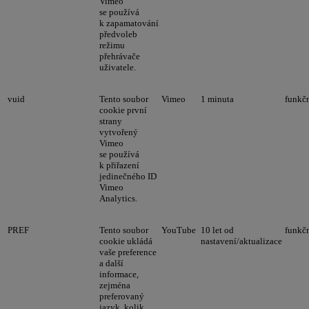
Vimeo
se používá
k zapamatování
předvoleb
režimu
přehrávače
uživatele.
vuid
Tento soubor
Vimeo
1 minuta
funkč
cookie první
strany
vytvořený
Vimeo
se používá
k přiřazení
jedinečného ID
Vimeo
Analytics.
PREF
Tento soubor
YouTube
10 let od
funkč
cookie ukládá
nastavení/aktualizace
vaše preference
a další
informace,
zejména
preferovaný
jazyk, kolik