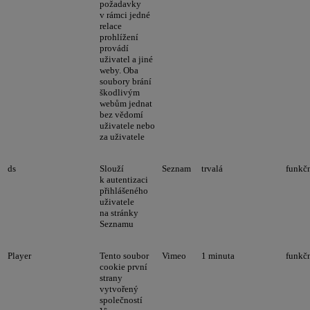
požadavky
v rámci jedné
relace
prohlížení
provádí
uživatel a jiné
weby. Oba
soubory brání
škodlivým
webům jednat
bez vědomí
uživatele nebo
za uživatele
ds
Slouží
Seznam
trvalá
funkč
k autentizaci
přihlášeného
uživatele
na stránky
Seznamu
Player
Tento soubor
Vimeo
1 minuta
funkč
cookie první
strany
vytvořený
společností