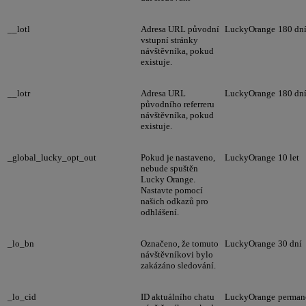
__lotl
Adresa URL původní
LuckyOrange
180 dn
vstupní stránky
návštěvníka, pokud
existuje.
__lotr
Adresa URL
LuckyOrange
180 dn
původního referreru
návštěvníka, pokud
existuje.
_global_lucky_opt_out
Pokud je nastaveno,
LuckyOrange
10 let
nebude spuštěn
Lucky Orange.
Nastavte pomocí
našich odkazů pro
odhlášení.
_lo_bn
Označeno, že tomuto
LuckyOrange
30 dní
návštěvníkovi bylo
zakázáno sledování.
_lo_cid
ID aktuálního chatu
LuckyOrange
perman