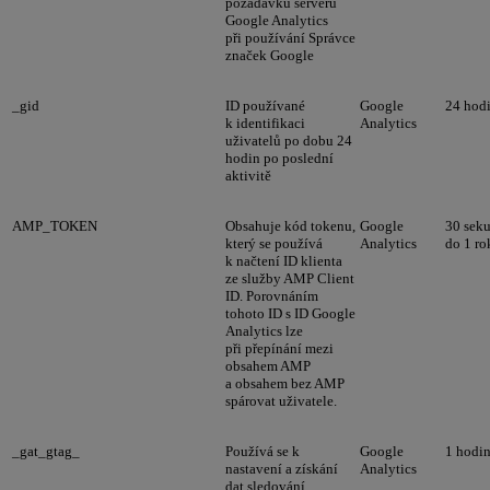
požadavků serveru
Google Analytics
při používání Správce
značek Google
_gid
ID používané
Google
24 hod
k identifikaci
Analytics
uživatelů po dobu 24
hodin po poslední
aktivitě
AMP_TOKEN
Obsahuje kód tokenu,
Google
30 sek
který se používá
Analytics
do 1 ro
k načtení ID klienta
ze služby AMP Client
ID. Porovnáním
tohoto ID s ID Google
Analytics lze
při přepínání mezi
obsahem AMP
a obsahem bez AMP
spárovat uživatele.
_gat_gtag_
Používá se k
Google
1 hodi
nastavení a získání
Analytics
dat sledování