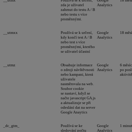
__utmx
Používá se k určení,
Google
18 měs
zda je uživatel
Analytics
zahrnut do testu A / B
nebo testu s více
proměnnými.
__utmxx
Používá se k určení,
Google
18 měs
kdy končí test A / B
Analytics
nebo test s více
proměnnými, kterého
se uživatel účastní
__utmz
Obsahuje informace
Google
6 měsí
o zdroji návštěvnosti
Analytics
po posl
nebo kampani, která
aktivit
uživatele
nasměrovala na web.
Soubor cookie
se nastaví, když se
načte javascript GA.js
a aktualizuje se při
odeslání dat na server
Google Anaytics
_dc_gtm_
Používá se ke
Google
1 minu
sledování počtu
Analytics