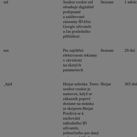
sid
Soubor cookie sid
Seznam
1 měsíc
obsahuje digitálně
podepsané
a zašifrované
záznamy ID účtu
Google uživatele
a čas posledního
přihlášení.
szn
Pro zajištění
Seznam
29 dní
efektivnosti reklamy
v závislosti
na různých
parametrech
_hjid
Hotjar sušenka. Tento
Hotjar
365 dn
soubor cookie je
nastaven, když se
zákazník poprvé
dostane na stránku
se skriptem Hotjar.
Používá se k
zachování
náhodného ID
uživatele,
jedinečného pro daný