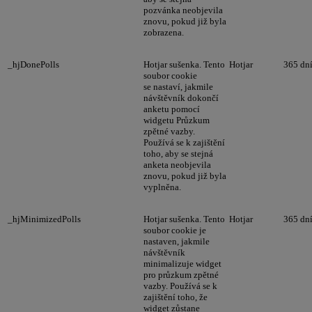
pozvánka neobjevila
znovu, pokud již byla
zobrazena.
_hjDonePolls
Hotjar sušenka. Tento
Hotjar
365 dn
soubor cookie
se nastaví, jakmile
návštěvník dokončí
anketu pomocí
widgetu Průzkum
zpětné vazby.
Používá se k zajištění
toho, aby se stejná
anketa neobjevila
znovu, pokud již byla
vyplněna.
_hjMinimizedPolls
Hotjar sušenka. Tento
Hotjar
365 dn
soubor cookie je
nastaven, jakmile
návštěvník
minimalizuje widget
pro průzkum zpětné
vazby. Používá se k
zajištění toho, že
widget zůstane