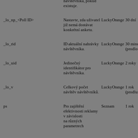
návštěvníka, pokud
existuje.
_lo_np_<Poll ID>
Nastavte, zda uživatel
LuckyOrange
30 dní
již nemá dostávat
konkrétní anketu.
_lo_rid
ID aktuální nahrávky
LuckyOrange
30 min
návštěvníka.
(prodlo
_lo_uid
Jedinečný
LuckyOrange
2 roky
identifikátor pro
návštěvníka.
_lo_v
Celkový počet
LuckyOrange
1 rok
návštěv návštěvníků.
(prodlu
ps
Pro zajištění
Seznam
1 rok
efektivnosti reklamy
v závislosti
na různých
parametrech