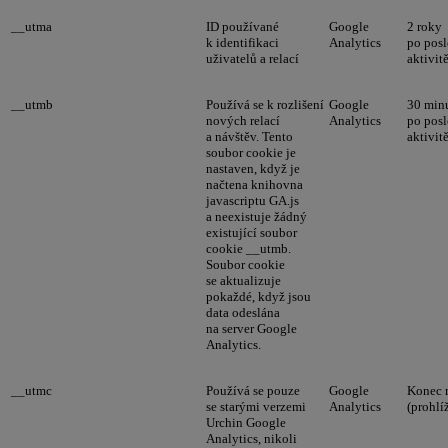
__utma
ID používané
Google
2 roky
k identifikaci
Analytics
po posl
uživatelů a relací
aktivit
__utmb
Používá se k rozlišení
Google
30 min
nových relací
Analytics
po posl
a návštěv. Tento
aktivit
soubor cookie je
nastaven, když je
načtena knihovna
javascriptu GA.js
a neexistuje žádný
existující soubor
cookie __utmb.
Soubor cookie
se aktualizuje
pokaždé, když jsou
data odeslána
na server Google
Analytics.
__utmc
Používá se pouze
Google
Konec r
se starými verzemi
Analytics
(prohlí
Urchin Google
Analytics, nikoli