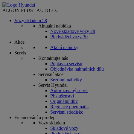
ALGON PLUS - AUTO a.s.
Vozy skladem
58
Aktuální nabídka
Nové skladové vozy
28
Předváděcí vozy
30
Akce
Akční nabídky
Servis
Kontaktujte nás
Poptávka servisu
Objednávka náhradních dílů
Servisní akce
Sezónní nabídky
Servis Hyundai
Autorizovaný servis
Příslušenství
Originální díly
Regulace pneumatik
Servisní středisko
Financování a prodej
Vozy skladem
Skladové vozy
Předváděcí vozy