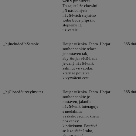
web v prohlížeči.
To zajistí, že chování
při následných
návštěvách stejného
webu bude připsáno
stejnému ID
uživatele.
_hjIncludedInSample
Hotjar sušenka. Tento
Hotjar
365 dn
soubor cookie relace
je nastaven tak,
aby Hotjar věděl, zda
je daný návštěvník
zahrnut ve vzorku,
který se používá
k vytváření cest.
_hjClosedSurveyInvites
Hotjar sušenka. Tento
Hotjar
365 dn
soubor cookie je
nastaven, jakmile
návštěvník interaguje
s modálním
vyskakovacím oknem
pozvánky
k průzkumu. Používá
se k zajištění toho,
aby se stejná