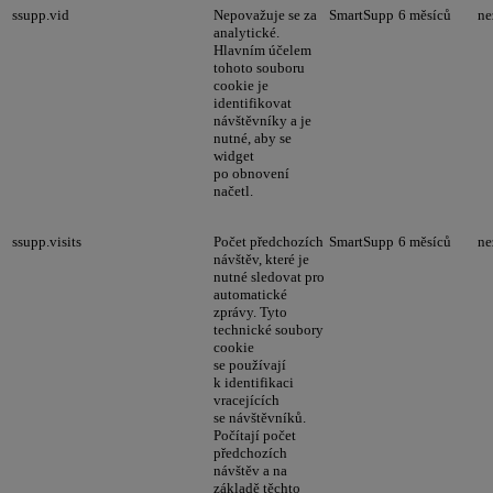
ssupp.vid
Nepovažuje se za
SmartSupp
6 měsíců
ne
analytické.
Hlavním účelem
tohoto souboru
cookie je
identifikovat
návštěvníky a je
nutné, aby se
widget
po obnovení
načetl.
ssupp.visits
Počet předchozích
SmartSupp
6 měsíců
ne
návštěv, které je
nutné sledovat pro
automatické
zprávy. Tyto
technické soubory
cookie
se používají
k identifikaci
vracejících
se návštěvníků.
Počítají počet
předchozích
návštěv a na
základě těchto