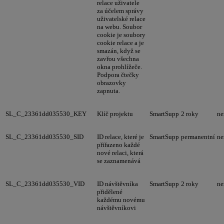
relace uživatele
za účelem správy
uživatelské relace
na webu. Soubor
cookie je soubory
cookie relace a je
smazán, když se
zavřou všechna
okna prohlížeče.
Podpora čtečky
obrazovky
zapnuta.
SL_C_23361dd035530_KEY
Klíč projektu
SmartSupp
2 roky
ne
SL_C_23361dd035530_SID
ID relace, které je
SmartSupp
permanentní
ne
přiřazeno každé
nové relaci, která
se zaznamenává
SL_C_23361dd035530_VID
ID návštěvníka
SmartSupp
2 roky
ne
přidělené
každému novému
návštěvníkovi