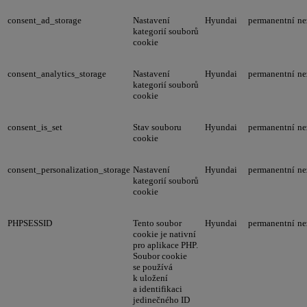
consent_ad_storage
Nastavení
Hyundai
permanentní
ne
kategorií souborů
cookie
consent_analytics_storage
Nastavení
Hyundai
permanentní
ne
kategorií souborů
cookie
consent_is_set
Stav souboru
Hyundai
permanentní
ne
cookie
consent_personalization_storage
Nastavení
Hyundai
permanentní
ne
kategorií souborů
cookie
PHPSESSID
Tento soubor
Hyundai
permanentní
ne
cookie je nativní
pro aplikace PHP.
Soubor cookie
se používá
k uložení
a identifikaci
jedinečného ID