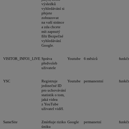
výsledků
vyhledávání si
přejete
zobrazovat
na vaší stránce
a zda chcete
mít zapnutý
filtr Bezpečné
vyhledávání
Google.
VISITOR_INFO1_LIVE
Správa
Youtube
6 měsíců
funkč
předvoleb
uživatele
YSC
Registruje
Youtube
permanentní
funkč
jedinečné ID
pro uchovávání
statistik o tom,
jaká videa
z YouTube
uživatel viděl.
SameSite
Zmírňuje riziko
Google
permanetní
funkč
úniku