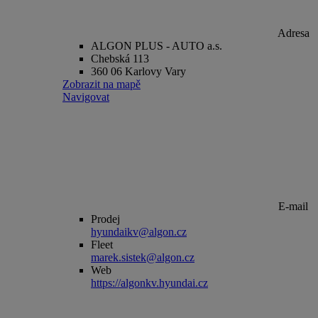
Adresa
ALGON PLUS - AUTO a.s.
Chebská 113
360 06 Karlovy Vary
Zobrazit na mapě
Navigovat
E-mail
Prodej
hyundaikv@algon.cz
Fleet
marek.sistek@algon.cz
Web
https://algonkv.hyundai.cz