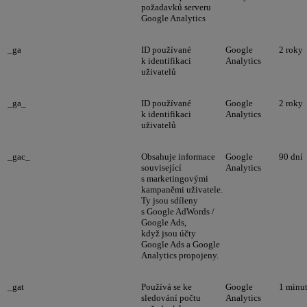
požadavků serveru
Google Analytics
_ga
ID používané
Google
2 roky
k identifikaci
Analytics
uživatelů
_ga_
ID používané
Google
2 roky
k identifikaci
Analytics
uživatelů
_gac_
Obsahuje informace
Google
90 dní
související
Analytics
s marketingovými
kampaněmi uživatele.
Ty jsou sdíleny
s Google AdWords /
Google Ads,
když jsou účty
Google Ads a Google
Analytics propojeny.
_gat
Používá se ke
Google
1 minu
sledování počtu
Analytics